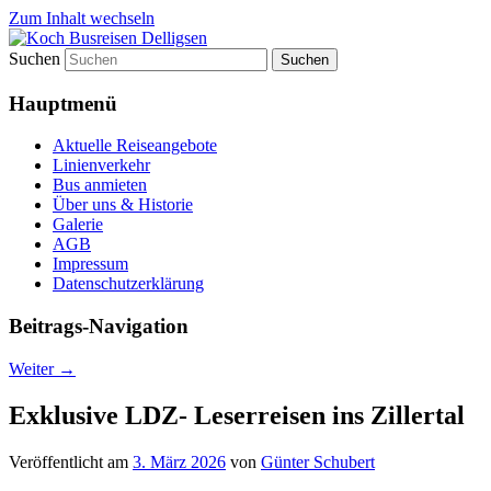
Zum Inhalt wechseln
Suchen
Koch Busreisen bietet Tagesfahrten und
Koch Busreisen Delligsen
Urlaubsfahrten sowie Skiurlaub und
Hauptmenü
Schulbusverkehr
Aktuelle Reiseangebote
Linienverkehr
Bus anmieten
Über uns & Historie
Galerie
AGB
Impressum
Datenschutzerklärung
Beitrags-Navigation
Weiter
→
Exklusive LDZ- Leserreisen ins Zillertal
Veröffentlicht am
3. März 2026
von
Günter Schubert