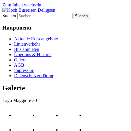
Zum Inhalt wechseln
Suchen
Koch Busreisen bietet Tagesfahrten und
Koch Busreisen Delligsen
Urlaubsfahrten sowie Skiurlaub und
Hauptmenü
Schulbusverkehr
Aktuelle Reiseangebote
Linienverkehr
Bus anmieten
Über uns & Historie
Galerie
AGB
Impressum
Datenschutzerklärung
Galerie
Lago Maggiore 2011